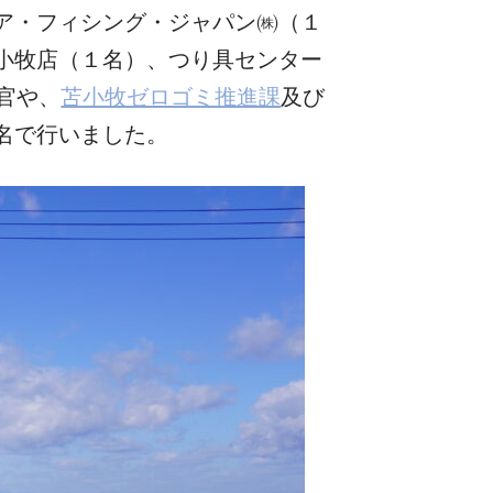
ア・フィシング・ジャパン㈱（１
小牧店（１名）、つり具センター
官や、
苫小牧ゼロゴミ推進課
及び
名で行いました。