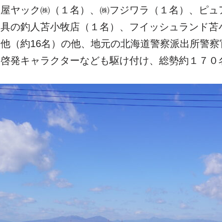
槌屋ヤック㈱（１名）、㈱フジワラ（１名）、ピュ
り具の釣人苫小牧店（１名）、フイッシュランド苫
他（約16名）の他、地元の北海道警察派出所警察
の啓発キャラクターなども駆け付け、総勢約１７０