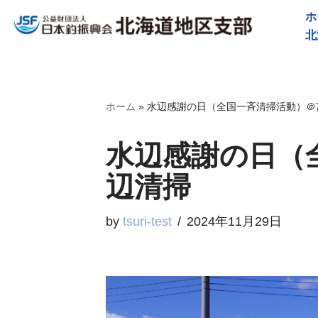
ホ
北
コ
ン
テ
ホーム
»
水辺感謝の日（全国一斉清掃活動）＠
ン
ツ
水辺感謝の日（
へ
辺清掃
ス
キ
by
tsuri-test
2024年11月29日
ッ
プ