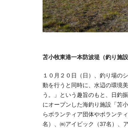
苫小牧東港一本防波堤（釣り施設）
１０月２０日（日）、釣り場の
動を行うと同時に、水辺の環境
う。」という趣旨のもと、日釣振
にオープンした海釣り施設「苫
らボランティア団体やボランティ
名）、㈱アイビック（37名）、