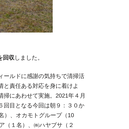
を回収
しました。
ィールドに感謝の気持ちで清掃活
情と責任ある対応を身に着けよ
掃にあわせて実施。2021年４月
６回目となる今回は朝９：３０か
名）、オカモトグループ（10
リア（１名）、㈱ハヤブサ（２