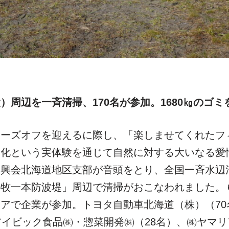
周辺を一斉清掃、170名が参加。1680㎏のゴミ
シーズオフを迎えるに際し、「楽しませてくれたフ
美化という実体験を通じて自然に対する大いなる愛
興会北海道地区支部が音頭をとり、全国一斉水辺清
小牧一本防波堤」周辺で清掃がおこなわれました。
アで企業が参加。トヨタ自動車北海道（株）（70
アイビック食品㈱・惣菜開発㈱（28名）、㈱ヤマ